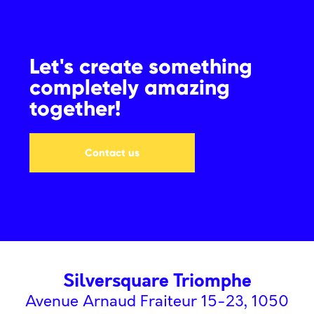
Let's create something
completely amazing
together!
Contact us
Silversquare Triomphe
Avenue Arnaud Fraiteur 15-23, 1050