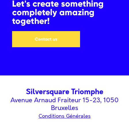
Let's create something
completely amazing
together!
Contact us
Silversquare Triomphe
Avenue Arnaud Fraiteur 15-23, 1050
Bruxelles
Conditions Générales