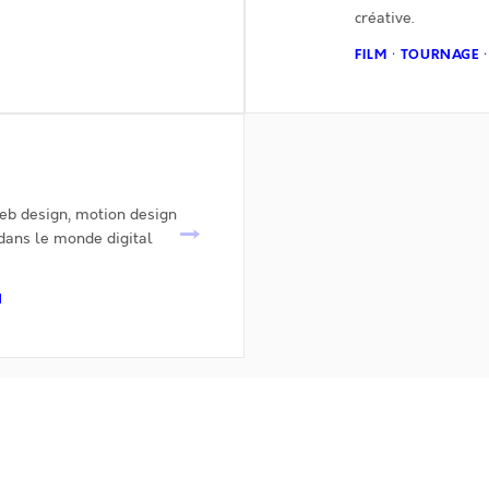
créative.
FILM · TOURNAGE
web design, motion design
→
ans le monde digital
N