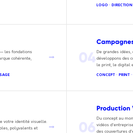
LOGO · DIRECTION
Campagnes
04
— les fondations
De grandes idées, 
→
arque cohérente,
développons des c
le print, le digital
SSAGE
CONCEPT · PRINT 
Production
Du concept au mont
06
e votre identité visuelle.
vidéos d'entrepris
→
es, polyvalents et
des couvertures d