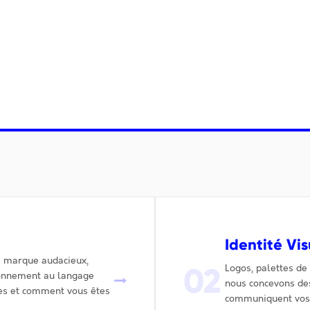
Identité Vis
e marque audacieux,
02
Logos, palettes de
ionnement au langage
→
nous concevons des
tes et comment vous êtes
communiquent vos 